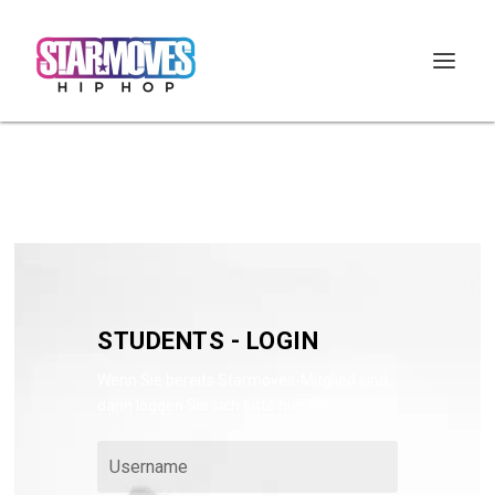
STUDENTS - LOGIN
Wenn Sie bereits Starmoves-Mitglied sind,
dann loggen Sie sich bitte hier ein: