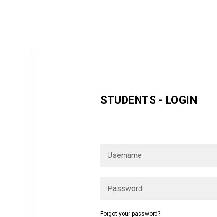
STUDENTS - LOGIN
Wenn Sie bereits Starmoves-Mitglied s
sich bitte hier ein:
Forgot your password?