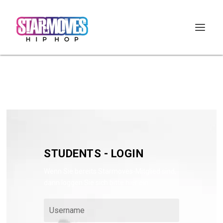
STUDENTS - LOGIN
Wenn Sie bereits Starmoves-Mitglied sind,
dann loggen Sie sich bitte hier ein: