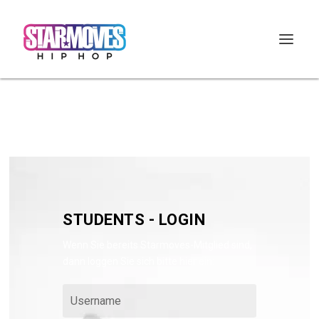
STUDENTS - LOGIN
Wenn Sie bereits Starmoves-Mitglied sind,
dann loggen Sie sich bitte hier ein: