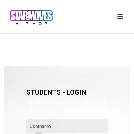
STUDENTS - LOGIN
Wenn Sie bereits Starmoves-Mitglied sind,
dann loggen Sie sich bitte hier ein: