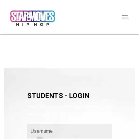
STUDENTS - LOGIN
Wenn Sie bereits Starmoves-Mitglied sind,
dann loggen Sie sich bitte hier ein: