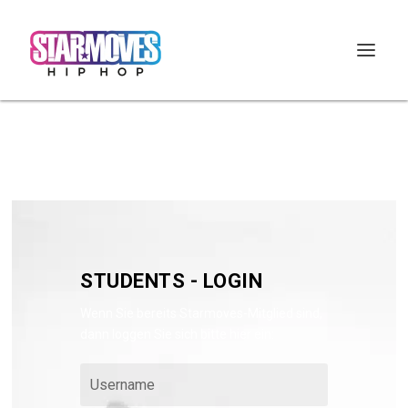
STUDENTS - LOGIN
Wenn Sie bereits Starmoves-Mitglied sind,
dann loggen Sie sich bitte hier ein: