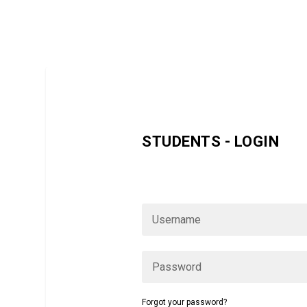
STUDENTS - LOGIN
Wenn Sie bereits Starmoves-Mitglied s
sich bitte hier ein:
Forgot your password?