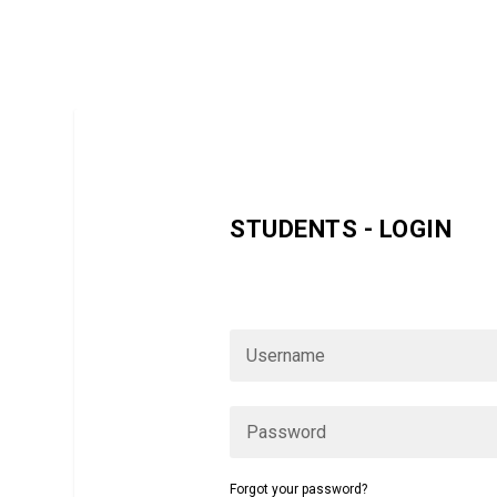
STUDENTS - LOGIN
Wenn Sie bereits Starmoves-Mitglied s
sich bitte hier ein:
Forgot your password?